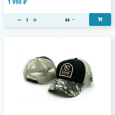
1 990 ₽
44