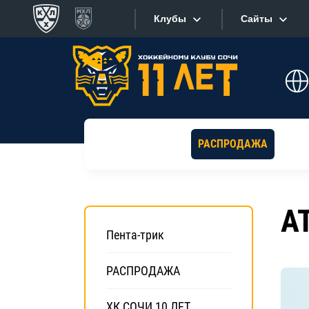
Клубы
Сайты
Конференция «Запад»
Сайты
Дивизион Боброва
Лада
Видеотран
СКА
РАСПРОДАЖА
Хайлайты
Спартак
Торпедо
Текстовые
А
ХК Сочи
Интернет-
Пента-трик
Дивизион Тарасова
Фотобанк
Динамо Мн
РАСПРОДАЖА
Приложе
Динамо М
ХК СОЧИ 10 ЛЕТ