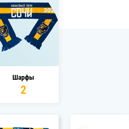
Амур
Барыс
Салават Юлаев
Сибирь
шарфы
2