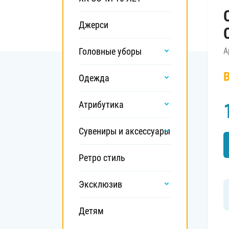
Локомотив
Северсталь
Джерси
ЦСКА
Головные уборы
А
Шанхайские Драконы
Одежда
Атрибутика
Сувениры и аксессуары
Ретро стиль
Эксклюзив
Детям