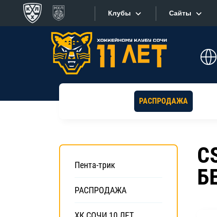
Клубы
Сайты
Конференция «Запад»
Сайты
Дивизион Боброва
Лада
Видеотран
СКА
РАСПРОДАЖА
Хайлайты
Спартак
Торпедо
Текстовые
C
ХК Сочи
Интернет-
Пента-трик
Б
Дивизион Тарасова
Фотобанк
Динамо Мн
РАСПРОДАЖА
Приложе
Динамо М
ХК СОЧИ 10 ЛЕТ