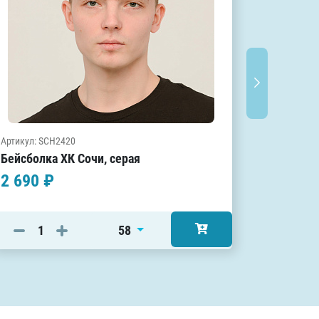
Артикул: SCH2420
Артикул: S
Бейсболка ХК Сочи, серая
Бейсболк
2 690 ₽
2 690 
58