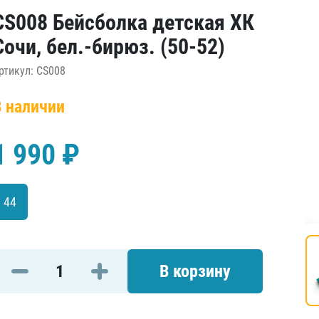
Амур
CS008 Бейсболка детская ХК
Барыс
Сочи, бел.-бирюз. (50-52)
Салават Юлаев
ртикул: CS008
Сибирь
В наличии
1 990 ₽
44
В корзину