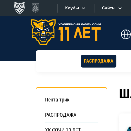
Клубы
Сайты
Конференция «Запад»
Сайты
Дивизион Боброва
Лада
Видеотран
СКА
РАСПРОДАЖА
Хайлайты
Спартак
Торпедо
Текстовые
Ш
ХК Сочи
Интернет-
Пента-трик
Дивизион Тарасова
Фотобанк
Динамо Мн
РАСПРОДАЖА
Приложе
Динамо М
ХК СОЧИ 10 ЛЕТ