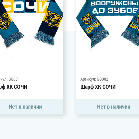
Амур
Барыс
Салават Юлаев
Сибирь
кул: GG001
Артикул: GG002
рф ХК СОЧИ
Шарф ХК СОЧИ
Нет в наличии
Нет в наличии