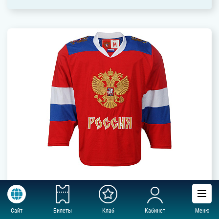
Артикул: RE0018
Свитер сборной России мужской красный
Сайт
Билеты
Клаб
Кабинет
Меню