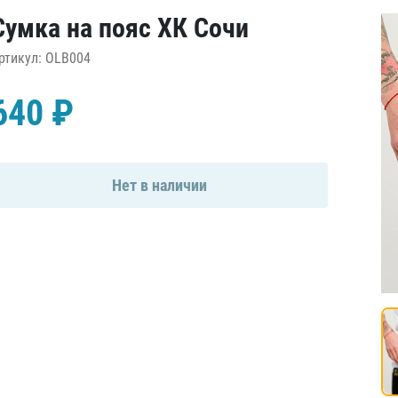
Амур
Сумка на пояс ХК Сочи
Барыс
ртикул: OLB004
Салават Юлаев
Сибирь
640 ₽
Нет в наличии