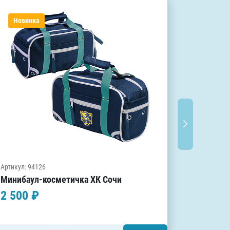
Новинка
Новин
Артикул: 2
Артикул: 94126
Сумка-м
Минибаул-косметичка ХК Сочи
ATRIBUT
2 500 ₽
1 500 