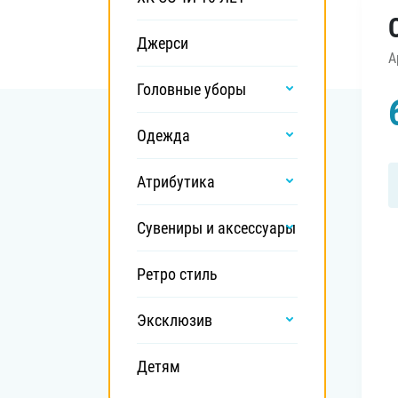
Локомотив
Северсталь
Джерси
А
ЦСКА
Головные уборы
Шанхайские Драконы
Одежда
Атрибутика
Сувениры и аксессуары
Ретро стиль
Эксклюзив
Детям