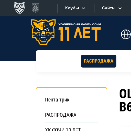
Клубы
Сайты
Конференция «Запад»
Сайты
Дивизион Боброва
Лада
Видеотран
СКА
РАСПРОДАЖА
Хайлайты
Спартак
Торпедо
Текстовые
O
ХК Сочи
Интернет-
Пента-трик
B
Дивизион Тарасова
Фотобанк
Динамо Мн
РАСПРОДАЖА
Приложе
Динамо М
ХК СОЧИ 10 ЛЕТ