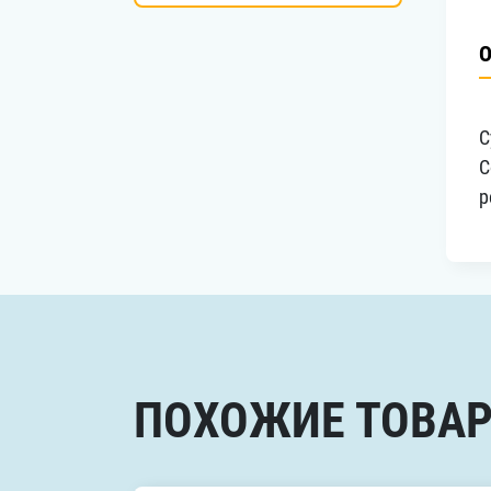
О
С
С
р
ПОХОЖИЕ ТОВА