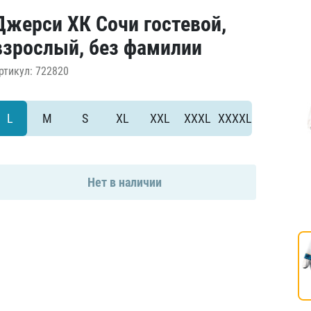
Амур
Джерси ХК Сочи гостевой,
Барыс
взрослый, без фамилии
Салават Юлаев
ртикул: 722820
Сибирь
L
M
S
XL
XXL
XXXL
XXXXL
Нет в наличии