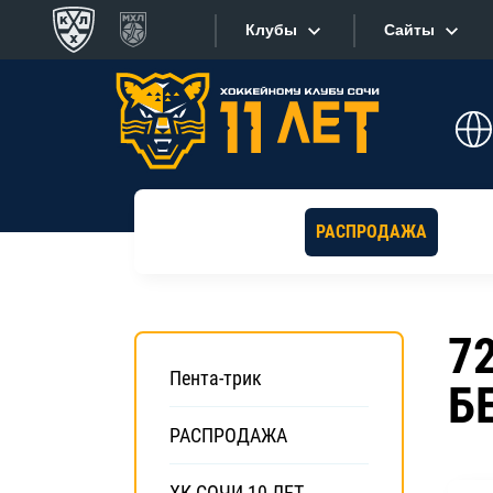
Клубы
Сайты
Конференция «Запад»
Сайты
Дивизион Боброва
Лада
Видеотран
СКА
РАСПРОДАЖА
Хайлайты
Спартак
Торпедо
Текстовые
ХК Сочи
7
Интернет-
Пента-трик
Б
Дивизион Тарасова
Фотобанк
Динамо Мн
РАСПРОДАЖА
Приложе
Динамо М
ХК СОЧИ 10 ЛЕТ