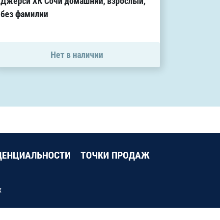
Джерси ХК Сочи домашний, взрослый,
домашн
без фамилии
12 500
Нет в наличии
ДЕНЦИАЛЬНОСТИ
ТОЧКИ ПРОДАЖ
х
сп. Олимпийский 7, ДС «Большой»