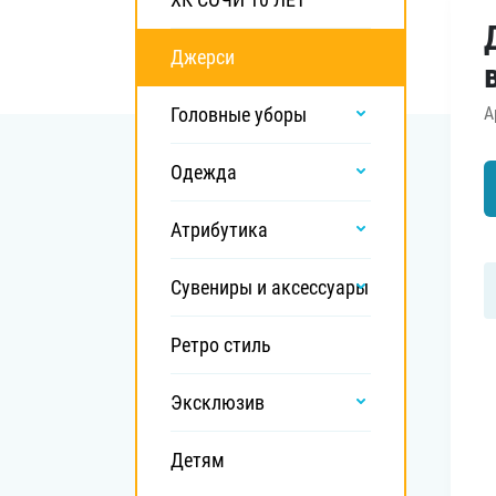
Локомотив
Северсталь
Джерси
ЦСКА
Головные уборы
А
Шанхайские Драконы
Одежда
Атрибутика
Сувениры и аксессуары
Ретро стиль
Эксклюзив
Детям