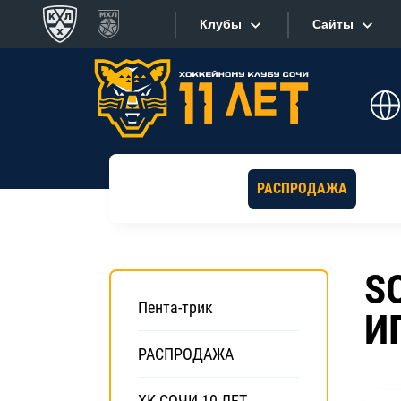
Клубы
Сайты
Конференция «Запад»
Сайты
Дивизион Боброва
Лада
Видеотран
СКА
РАСПРОДАЖА
Хайлайты
Спартак
Торпедо
Текстовые
ХК Сочи
S
Интернет-
Пента-трик
И
Дивизион Тарасова
Фотобанк
Динамо Мн
РАСПРОДАЖА
Приложе
Динамо М
ХК СОЧИ 10 ЛЕТ