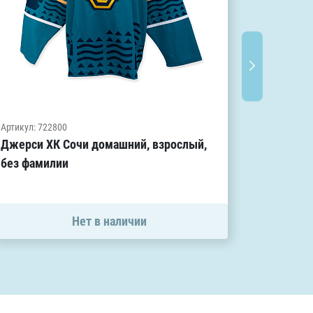
Артикул: s
Артикул: 722800
Игровой 
Джерси ХК Сочи домашний, взрослый,
домашн
без фамилии
12 500
Нет в наличии