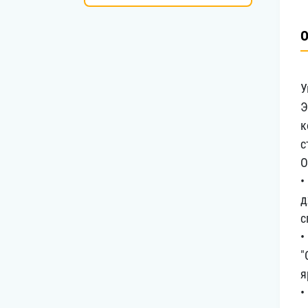
О
У
Э
к
с
О
•
д
с
•
"
я
•