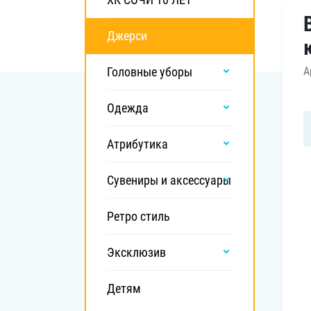
Локомотив
Северсталь
Джерси
ЦСКА
Головные уборы
А
Шанхайские Драконы
Одежда
Атрибутика
Сувениры и аксессуары
Ретро стиль
Эксклюзив
Детям