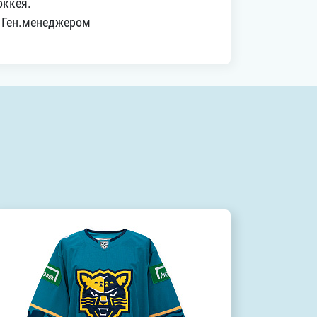
оккея.
й Ген.менеджером