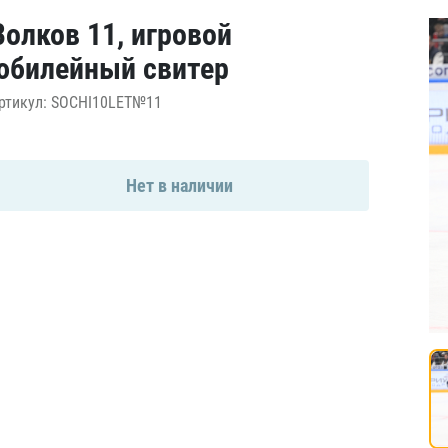
Амур
Волков 11, игровой
Барыс
юбилейный свитер
Салават Юлаев
ртикул: SOCHI10LET№11
Сибирь
Нет в наличии