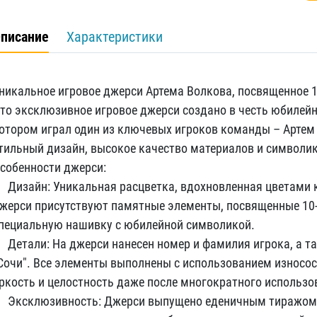
писание
Характеристики
никальное игровое джерси Артема Волкова, посвященное 
то эксклюзивное игровое джерси создано в честь юбилейно
отором играл один из ключевых игроков команды – Артем 
тильный дизайн, высокое качество материалов и символи
собенности джерси:
 Дизайн: Уникальная расцветка, вдохновленная цветами к
жерси присутствуют памятные элементы, посвященные 10-
пециальную нашивку с юбилейной символикой.
 Детали: На джерси нанесен номер и фамилия игрока, а т
Сочи". Все элементы выполнены с использованием износос
ркость и целостность даже после многократного использо
 Эксклюзивность: Джерси выпущено еденичным тиражом,